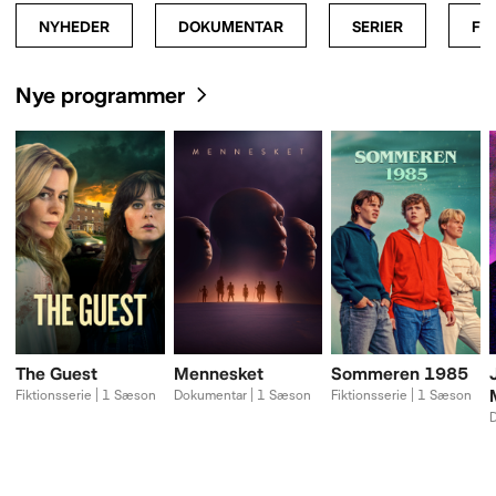
NYHEDER
DOKUMENTAR
SERIER
FI
Nye programmer
The Guest
Mennesket
Sommeren 1985
Fiktionsserie | 1 Sæson
Dokumentar | 1 Sæson
Fiktionsserie | 1 Sæson