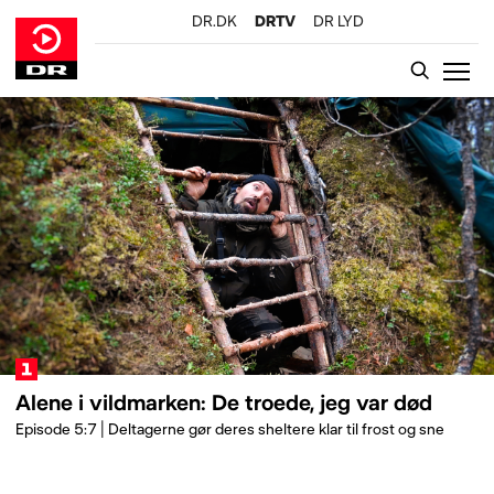
DR.DK
DRTV
DR LYD
GÅ TIL INDHOLD
Alene i vildmarken: De troede, jeg var død
Episode 5:7 | Deltagerne gør deres sheltere klar til frost og sne